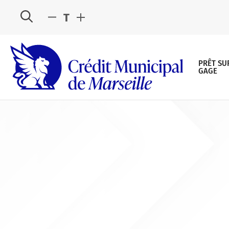
T
PRÊT SU
GAGE