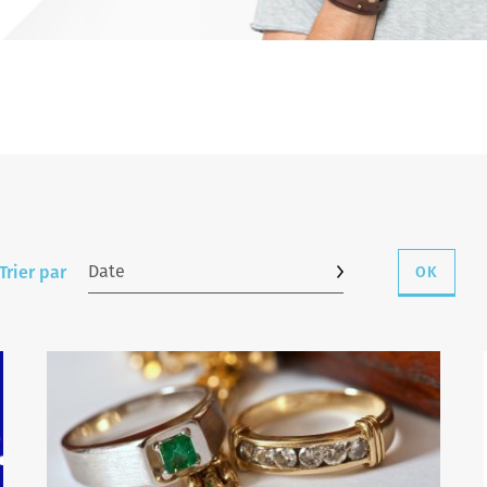
S
Date
Trier par
OK